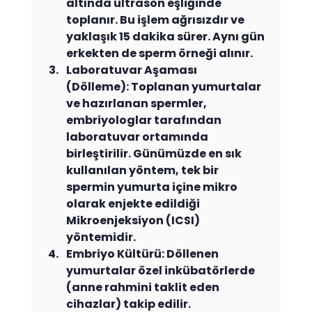
altında ultrason eşliğinde 
toplanır. Bu işlem ağrısızdır ve 
yaklaşık 15 dakika sürer. Aynı gün 
erkekten de sperm örneği alınır.
Laboratuvar Aşaması 
(Dölleme): Toplanan yumurtalar 
ve hazırlanan spermler, 
embriyologlar tarafından 
laboratuvar ortamında 
birleştirilir. Günümüzde en sık 
kullanılan yöntem, tek bir 
spermin yumurta içine mikro 
olarak enjekte edildiği 
Mikroenjeksiyon (ICSI) 
yöntemidir.
Embriyo Kültürü: Döllenen 
yumurtalar özel inkübatörlerde 
(anne rahmini taklit eden 
cihazlar) takip edilir. 