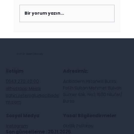
Bir yorum yazın...
Prof. Dr. Şahin Zeteroğlu
İletişim
Adresimiz:
0543 270 40 00
Acıbadem Hstanesi Bursa
Fatih Sultan Mehmet Bulvarı
Whatsapp Mesaj
Sümer Sok. No:1, 16110 Nilüfer/
sahin.zeteroglu@acibade
Bursa
m.com
Sosyal Medya
Yasal Bilgilendirmeler
Instagram
Gizlilik Politikası
Son güncelleme : 20.11.2025