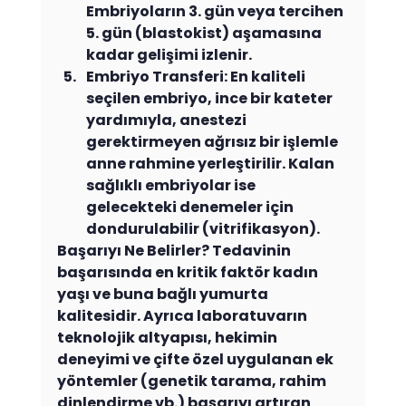
Embriyoların 3. gün veya tercihen 
5. gün (blastokist) aşamasına 
kadar gelişimi izlenir.
Embriyo Transferi: En kaliteli 
seçilen embriyo, ince bir kateter 
yardımıyla, anestezi 
gerektirmeyen ağrısız bir işlemle 
anne rahmine yerleştirilir. Kalan 
sağlıklı embriyolar ise 
gelecekteki denemeler için 
dondurulabilir (vitrifikasyon).
Başarıyı Ne Belirler? Tedavinin 
başarısında en kritik faktör kadın 
yaşı ve buna bağlı yumurta 
kalitesidir. Ayrıca laboratuvarın 
teknolojik altyapısı, hekimin 
deneyimi ve çifte özel uygulanan ek 
yöntemler (genetik tarama, rahim 
dinlendirme vb.) başarıyı artıran 